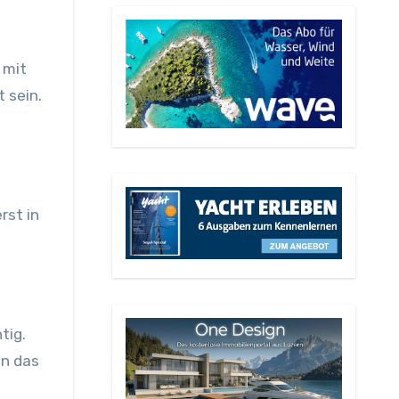
 mit
 sein.
rst in
tig.
en das