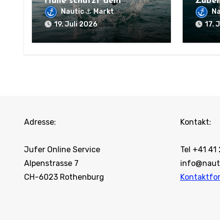
Hülle schützt dein
Zubeh
Smartphone
dein 
Nautic ⚓ Markt
Na
19. Juli 2026
17. 
Adresse:
Kontakt:
Jufer Online Service
Tel +41 41
Alpenstrasse 7
info@naut
CH-6023 Rothenburg
Kontaktfo