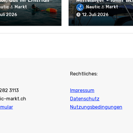
ör, das im Ernstfall
Mittelmeer – lohnt sic
Leben retten kann
der Kauf wirklich?
utic ⚓ Markt
Nautic ⚓ Markt
Juli 2026
12. Juli 2026
Rechtliches:
 282 3113
Impressum
ic-markt.ch
Datenschutz
rmular
Nutzungsbedingungen