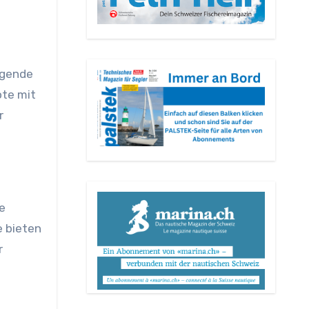
egende
ote mit
r
e
e bieten
r