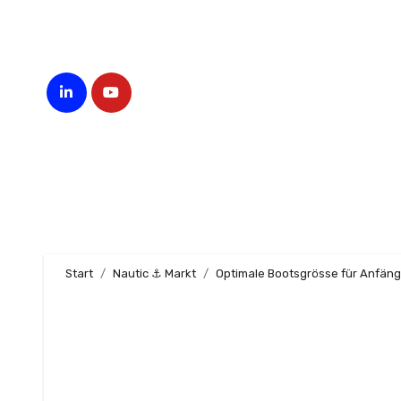
Zum
Inhalt
springen
Start
Nautic ⚓ Markt
Optimale Bootsgrösse für Anfän