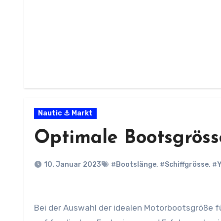
Nautic ⚓ Markt
Optimale Bootsgröss
10. Januar 2023
#Bootslänge
,
#Schiffgrösse
,
#Y
Bei der Auswahl der idealen Motorbootsgröße für Anfänger gibt es mehrere Aspekte zu berücksichtigen, die