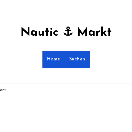
Nautic ⚓ Markt
Home
Suchen
ger?