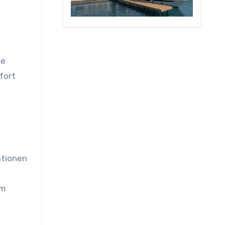
te
fort
ationen
im