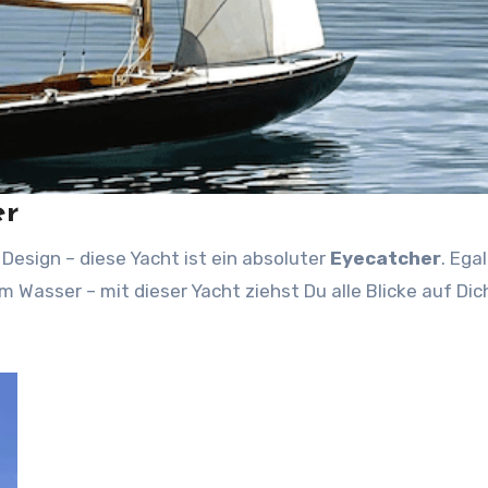
er
 Design – diese Yacht ist ein absoluter
Eyecatcher
. Ega
m Wasser – mit dieser Yacht ziehst Du alle Blicke auf Dic