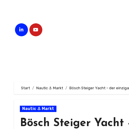
Zum
Inhalt
springen
Start
Nautic ⚓ Markt
Bösch Steiger Yacht – der einziga
Nautic ⚓ Markt
Bösch Steiger Yacht 