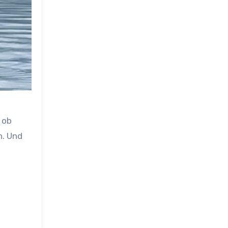
l ob
h. Und