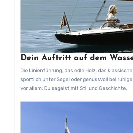
Dein Auftritt auf dem Wass
Die Linienführung, das edle Holz, das klassische
sportlich unter Segel oder genussvoll bei ruhige
vor allem: Du segelst mit Stil und Geschichte.