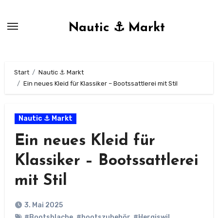
Zum
Inhalt
Nautic ⚓ Markt
springen
Start
Nautic ⚓ Markt
Ein neues Kleid für Klassiker – Bootssattlerei mit Stil
Nautic ⚓ Markt
Ein neues Kleid für
Klassiker – Bootssattlerei
mit Stil
3. Mai 2025
#Bootsblache
,
#bootszubehör
,
#Hergiswil