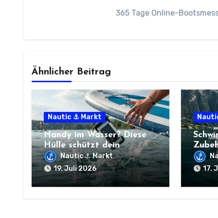
365 Tage Online-Bootsmesse
Ähnlicher Beitrag
Nautic ⚓ Markt
Nauti
Handy im Wasser? Diese
Schwi
Hülle schützt dein
Zubeh
Smartphone
dein 
Nautic ⚓ Markt
Na
19. Juli 2026
17. 