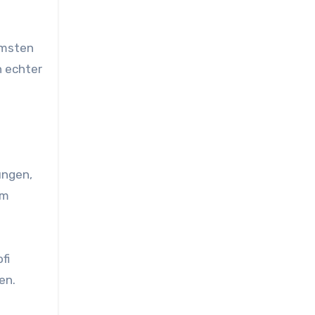
mmsten
n echter
ungen,
em
fi
nen.