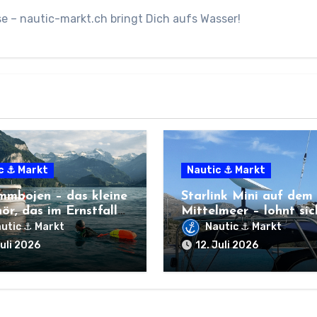
 – nautic-markt.ch bringt Dich aufs Wasser!
c ⚓ Markt
Nautic ⚓ Markt
mmbojen – das kleine
Starlink Mini auf dem
ör, das im Ernstfall
Mittelmeer – lohnt sic
Leben retten kann
der Kauf wirklich?
utic ⚓ Markt
Nautic ⚓ Markt
Juli 2026
12. Juli 2026