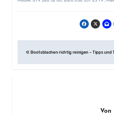
Mobile: 079 328 32 60, Büro 058 357 23 79 , Mai
Beitragsnavigation
Bootsblachen richtig reinigen – Tipps und 
Von