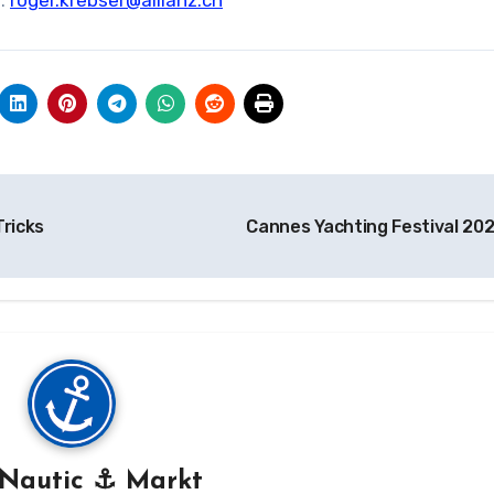
l:
roger.krebser@allianz.ch
Tricks
Cannes Yachting Festival 20
Nautic ⚓ Markt