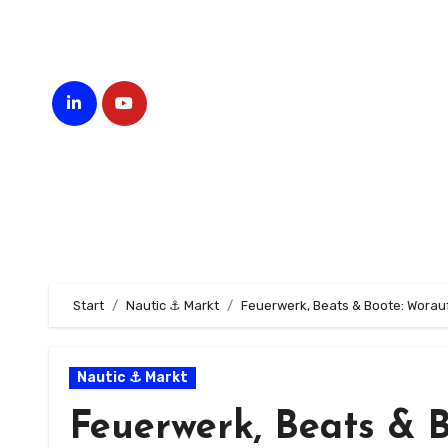
Zum
Inhalt
springen
Start
Nautic ⚓ Markt
Feuerwerk, Beats & Boote: Worauf
Nautic ⚓ Markt
Feuerwerk, Beats & 