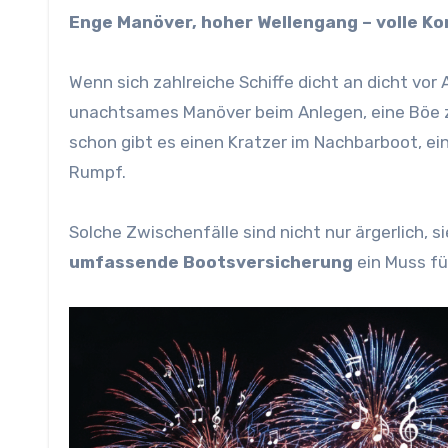
Enge Manöver, hoher Wellengang – volle K
Wenn sich zahlreiche Schiffe dicht an dicht vor A
unachtsames Manöver beim Anlegen, eine Böe zu
schon gibt es einen Kratzer im Nachbarboot, 
Rumpf.
Solche Zwischenfälle sind nicht nur ärgerlich, 
umfassende Bootsversicherung
ein Muss fü