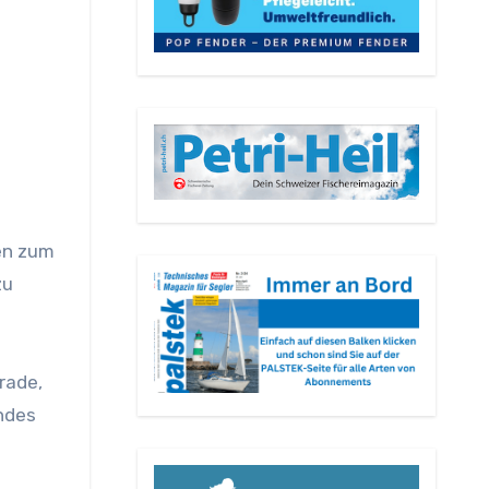
en zum
zu
rade,
ndes