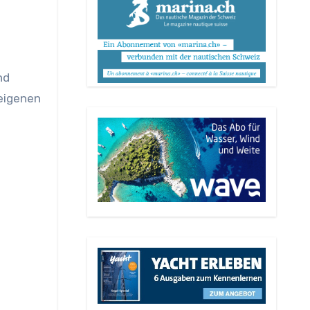
nd
eigenen