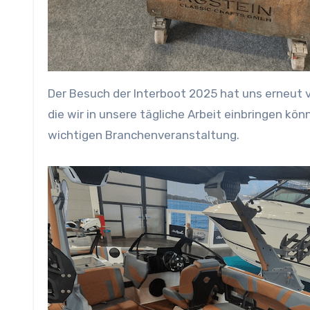
Der Besuch der Interboot 2025 hat uns erneut v
die wir in unsere tägliche Arbeit einbringen kö
wichtigen Branchenveranstaltung.