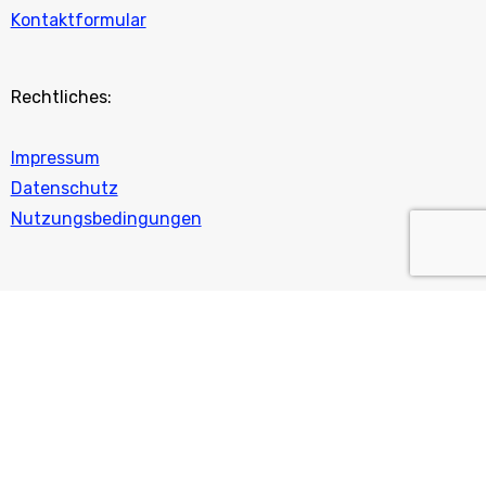
Kontaktformular
Rechtliches:
Impressum
Datenschutz
Nutzungsbedingungen
Nautic ⚓ Markt
2026 © All rights reserved / nautic-markt.ch
|
Blogus