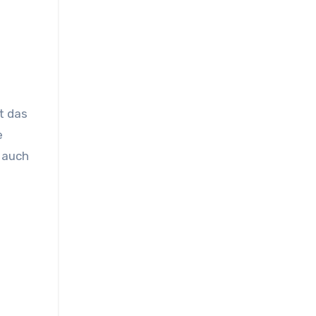
t das
e
n auch