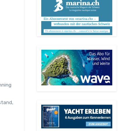
nning
stand,