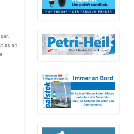
st es an
e