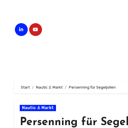
Zum
Inhalt
springen
Start
Nautic ⚓ Markt
Persenning für Segeljollen
Nautic ⚓ Markt
Persenning für Segel