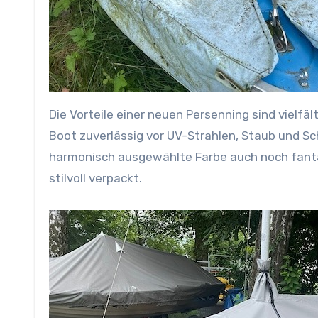
Die Vorteile einer neuen Persenning sind vielfä
Boot zuverlässig vor UV-Strahlen, Staub und Sc
harmonisch ausgewählte Farbe auch noch fantast
stilvoll verpackt.