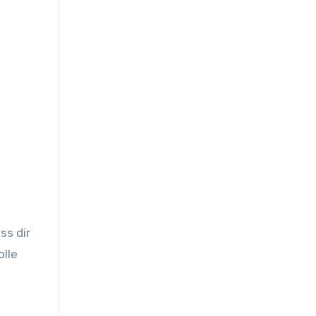
ss dir
olle