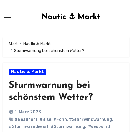
Zum
Inhalt
Nautic ⚓ Markt
springen
Start
Nautic ⚓ Markt
Sturmwarnung bei schönstem Wetter?
Nautic ⚓ Markt
Sturmwarnung bei
schönstem Wetter?
1. März 2023
#Beaufort
,
#Bise
,
#Föhn
,
#Starkwindwarnung
,
#Sturmwarndienst
,
#Sturmwarnung
,
#Westwind