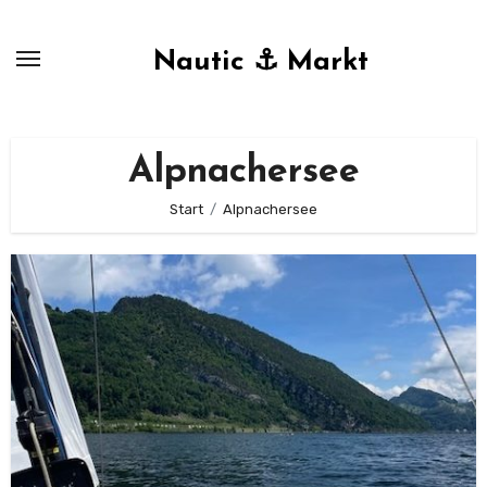
Zum
Inhalt
Nautic ⚓ Markt
springen
Alpnachersee
Start
Alpnachersee