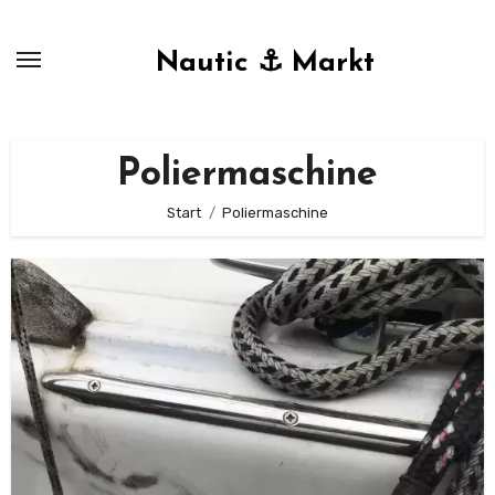
Zum
Inhalt
Nautic ⚓ Markt
springen
Poliermaschine
Start
Poliermaschine