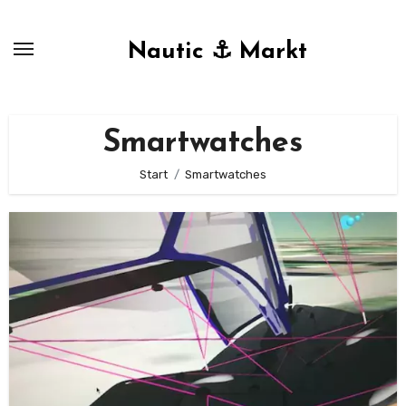
Zum
Inhalt
Nautic ⚓ Markt
springen
Smartwatches
Start
Smartwatches