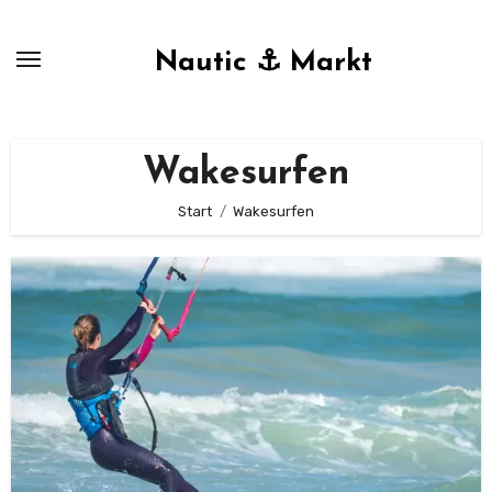
Zum
Inhalt
Nautic ⚓ Markt
springen
Wakesurfen
Start
Wakesurfen