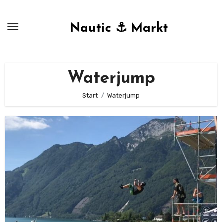
Zum
Inhalt
Nautic ⚓ Markt
springen
Waterjump
Start
Waterjump