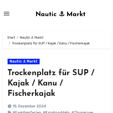
Zum
Inhalt
Nautic ⚓ Markt
springen
Start
Nautic ⚓ Markt
Trockenplatz für SUP / Kajak / Kanu / Fischerkajak
Nautic ⚓ Markt
Trockenplatz für SUP /
Kajak / Kanu /
Fischerkajak
15. Dezember 2024
#Familienferien
,
#Kajakpaddeln
,
#Thunersee