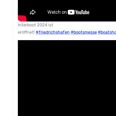
Interboot 2024 ist
eröffnet!
#friedrichshafen
#bootsmesse
#boatsh