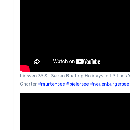
Linssen 35 SL Sedan Boating Holidays mit 3 Lacs 
Charter
#murtensee
#bielersee
#neuenburgersee