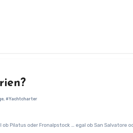
rien?
ge
,
#Yachtcharter