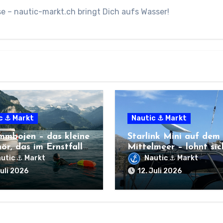
 – nautic-markt.ch bringt Dich aufs Wasser!
c ⚓ Markt
Nautic ⚓ Markt
mmbojen – das kleine
Starlink Mini auf dem
ör, das im Ernstfall
Mittelmeer – lohnt sic
Leben retten kann
der Kauf wirklich?
utic ⚓ Markt
Nautic ⚓ Markt
Juli 2026
12. Juli 2026