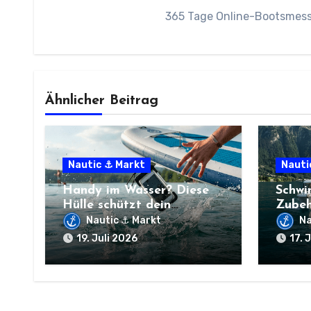
365 Tage Online-Bootsmesse
Ähnlicher Beitrag
Nautic ⚓ Markt
Nauti
Handy im Wasser? Diese
Schwi
Hülle schützt dein
Zubeh
Smartphone
dein 
Nautic ⚓ Markt
Na
19. Juli 2026
17. 