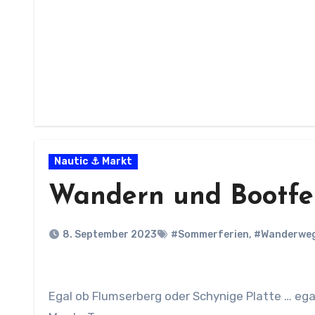
Nautic ⚓ Markt
Wandern und Bootfe
8. September 2023
#Sommerferien
,
#Wanderwe
Egal ob Flumserberg oder Schynige Platte … egal ob Pilatus oder Fronalpstock … egal ob San Salvatore oder