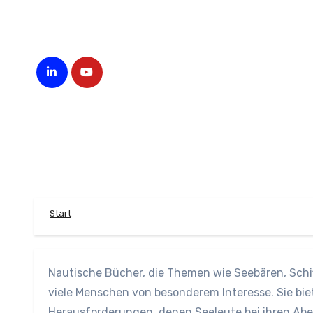
Zum
Inhalt
springen
Start
Nautische Bücher, die Themen wie Seebären, Schi
viele Menschen von besonderem Interesse. Sie biet
Herausforderungen, denen Seeleute bei ihren Abe