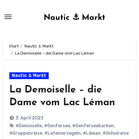
Zum
Inhalt
Nautic ⚓ Markt
springen
Start
Nautic ⚓ Markt
La Demoiselle – die Dame vom Lac Léman
Nautic ⚓ Markt
La Demoiselle – die
Dame vom Lac Léman
3. April 2023
#Demoiselle
,
#Genfersee
,
#Genferseebarken
,
#Gruppenreise
,
#Lateinersegeln
,
#Léman
,
#Schulreise