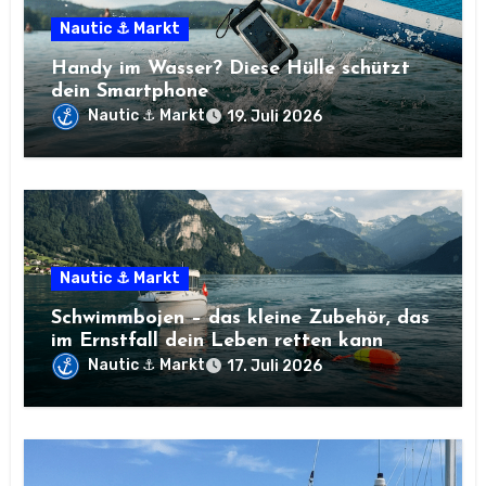
Nautic ⚓ Markt
Handy im Wasser? Diese Hülle schützt
dein Smartphone
Nautic ⚓ Markt
19. Juli 2026
Nautic ⚓ Markt
Schwimmbojen – das kleine Zubehör, das
im Ernstfall dein Leben retten kann
Nautic ⚓ Markt
17. Juli 2026