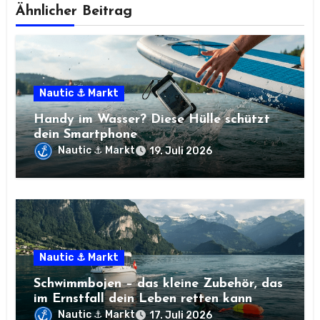
Ähnlicher Beitrag
Nautic ⚓ Markt
Handy im Wasser? Diese Hülle schützt
dein Smartphone
Nautic ⚓ Markt
19. Juli 2026
Nautic ⚓ Markt
Schwimmbojen – das kleine Zubehör, das
im Ernstfall dein Leben retten kann
Nautic ⚓ Markt
17. Juli 2026