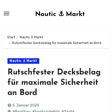
Zum
Inhalt
Nautic ⚓ Markt
springen
Start
Nautic ⚓ Markt
Rutschfester Decksbelag für maximale Sicherheit an Bord
Nautic ⚓ Markt
Rutschfester Decksbelag
für maximale Sicherheit
an Bord
5. Januar 2025
#Bootbau
,
#bootszubehör
,
#Yacht