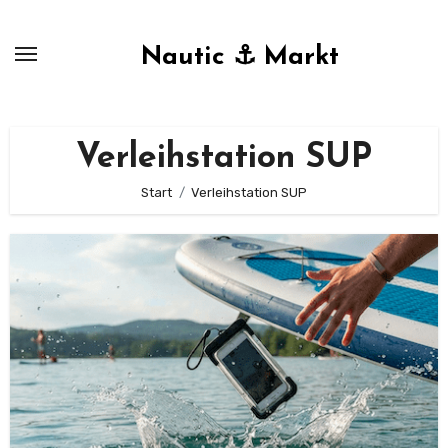
Zum
Inhalt
Nautic ⚓ Markt
springen
Verleihstation SUP
Start
Verleihstation SUP