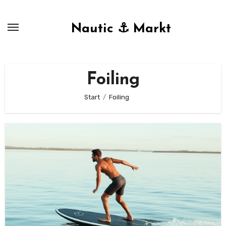
Zum
Inhalt
Nautic ⚓ Markt
springen
Foiling
Start
Foiling